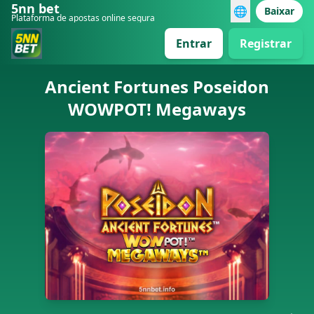
5nn bet
🌐
Baixar
Plataforma de apostas online segura
Entrar
Registrar
Ancient Fortunes Poseidon
WOWPOT! Megaways