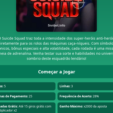
 Suicde Squad traz toda a intensidade dos super-heróis anti-heró
iretamente para os rolos das máquinas caça-níqueis. Com símbol
ônicos, bônus especiais e alta volatilidade, cada rodada é uma mis
heia de adrenalina. Venha testar sua sorte e habilidades no univer
sombrio deste esquadrão lendário!
Começar a Jogar
os:
5
Linhas:
3
has de Pagamento:
25
Frequência de Acerto:
28%
adas Grátis:
Até 15 giros grátis com
Ganho Máximo:
x2000 da aposta
tiplicador x2