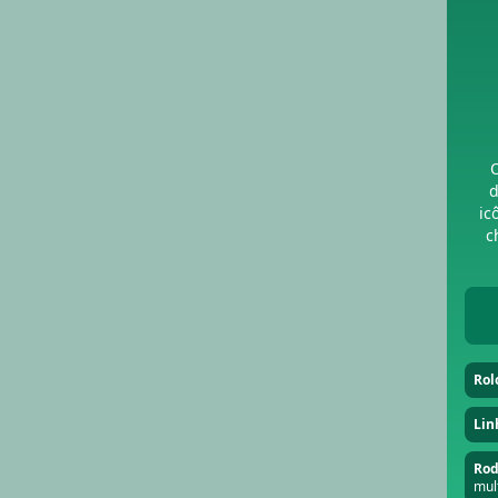
O
d
ic
c
Rol
Lin
Rod
mul