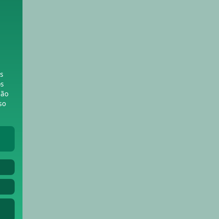
is
os
são
so