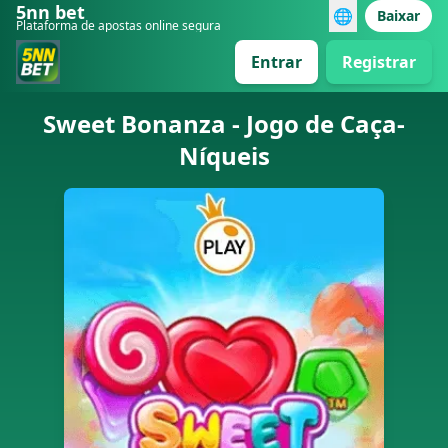
5nn bet
🌐
Baixar
Plataforma de apostas online segura
Entrar
Registrar
Sweet Bonanza - Jogo de Caça-
Níqueis