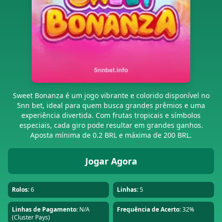
Sweet Bonanza é um jogo vibrante e colorido disponível no
5nn bet, ideal para quem busca grandes prêmios e uma
experiência divertida. Com frutas tropicais e símbolos
especiais, cada giro pode resultar em grandes ganhos.
Aposta mínima de 0.2 BRL e máxima de 200 BRL.
Jogar Agora
Rolos:
6
Linhas:
5
Linhas de Pagamento:
N/A
Frequência de Acerto:
32%
(Cluster Pays)