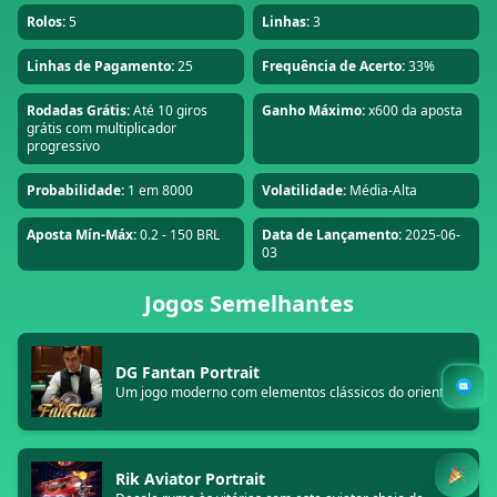
Rolos:
5
Linhas:
3
Linhas de Pagamento:
25
Frequência de Acerto:
33%
Rodadas Grátis:
Até 10 giros
Ganho Máximo:
x600 da aposta
grátis com multiplicador
progressivo
Probabilidade:
1 em 8000
Volatilidade:
Média-Alta
Aposta Mín-Máx:
0.2 - 150 BRL
Data de Lançamento:
2025-06-
03
Jogos Semelhantes
DG Fantan Portrait
Um jogo moderno com elementos clássicos do oriente!
Rik Aviator Portrait